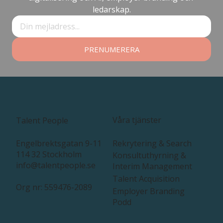
ledarskap.
PRENUMERERA
Våra tjänster
Talent People
Rekrytering & Search
Engelbrektsgatan 9-11
114 32 Stockholm
Konsultuthyrning &
info@talentpeople.se
Interim Management
Talent Acquisition
Org nr: 559476-2089
Employer Branding
Podd