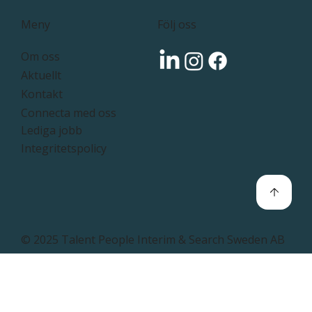
Följ oss
Meny
Om oss
Aktuellt
Kontakt
Connecta med oss
Lediga jobb
Integritetspolicy
© 2025 Talent People Interim & Search Sweden AB