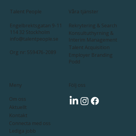
Våra tjänster
Talent People
Rekrytering & Search
Engelbrektsgatan 9-11
114 32 Stockholm
Konsultuthyrning &
info@talentpeople.se
Interim Management
Talent Acquisition
Org nr: 559476-2089
Employer Branding
Podd
Följ oss
Meny
Om oss
Aktuellt
Kontakt
Connecta med oss
Lediga jobb